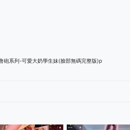
）約會砲系列-可愛大奶學生妹(臉部無碼完整版)p